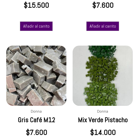
$
15.500
$
7.600
Añadir al carrito
Añadir al carrito
Donna
Donna
Gris Café M12
Mix Verde Pistacho
$
7.600
$
14.000