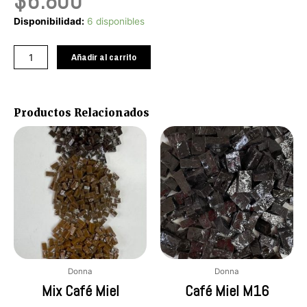
$
6.800
Verde
Disponibilidad:
6 disponibles
Agua
M36
Añadir al carrito
cantidad
Productos Relacionados
Donna
Donna
Mix Café Miel
Café Miel M16