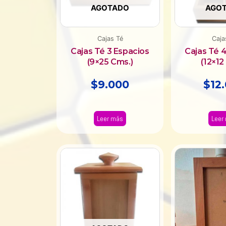
AGOTADO
AGO
Cajas Té
Caja
Cajas Té 3 Espacios
Cajas Té 
(9×25 Cms.)
(12×12
$
9.000
$
12
Leer más
Leer