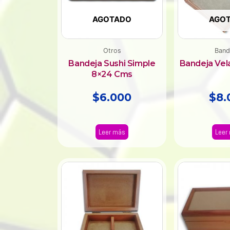
AGOTADO
AGO
Otros
Band
Bandeja Sushi Simple
Bandeja Vel
8×24 Cms
$
6.000
$
8.
Leer más
Leer