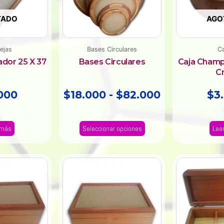
Las
hasta
opciones
TADO
AGO
$82.000
se
pueden
elegir
ejas
Bases Circulares
Ca
en
ador 25 X 37
Bases Circulares
Caja Champ
C
la
página
000
$
18.000
-
$
82.000
$
3
de
producto
 más
Seleccionar opciones
Lee