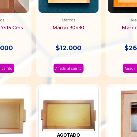
ros
Marcos
Ma
27×15 Cms
Marco 30×30
Marco
.000
$
12.000
$
26
 carrito
Añadir al carrito
Añadir 
AGOTADO