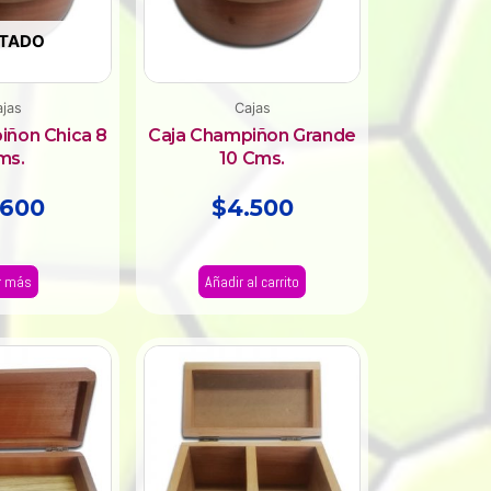
TADO
jas
Cajas
iñon Chica 8
Caja Champiñon Grande
ms.
10 Cms.
.600
$
4.500
r más
Añadir al carrito