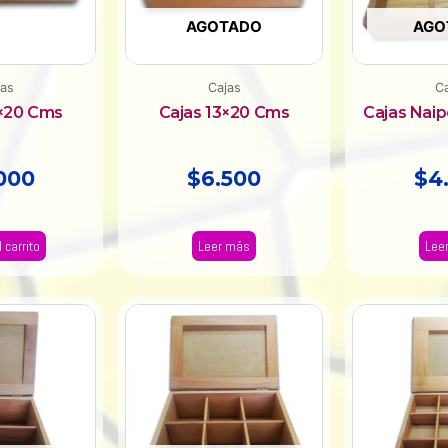
AGOTADO
AGO
jas
Cajas
Ca
0×20 Cms
Cajas 13×20 Cms
Cajas Naip
000
$
6.500
$
4
 carrito
Leer más
Lee