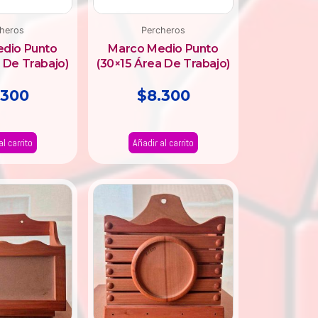
heros
Percheros
dio Punto
Marco Medio Punto
 De Trabajo)
(30×15 Área De Trabajo)
.300
$
8.300
al carrito
Añadir al carrito