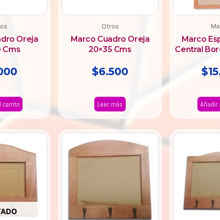
ros
Otros
Ma
dro Oreja
Marco Cuadro Oreja
Marco Es
0 Cms
20×35 Cms
Central Bo
000
$
6.500
$
15
 carrito
Leer más
Añadir 
TADO