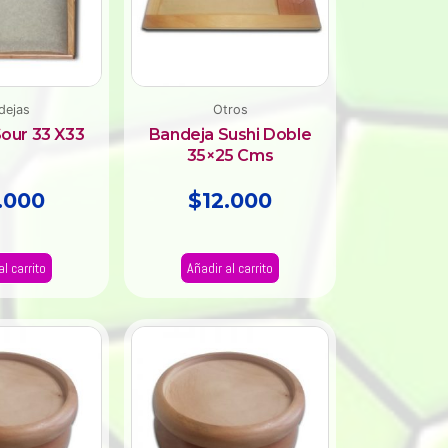
dejas
Otros
our 33 X33
Bandeja Sushi Doble
35×25 Cms
.000
$
12.000
al carrito
Añadir al carrito