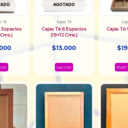
TADO
AGOTADO
s Té
Cajas Té
Caj
4 Espacios
Cajas Té 6 Espacios
Cajas Té 
 Cms.)
(19×12 Cms.)
.000
$
13.000
$
19
 más
Leer más
Añadir 