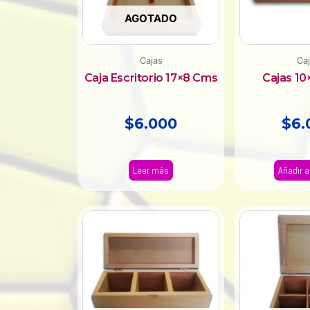
AGOTADO
Cajas
Ca
Caja Escritorio 17×8 Cms
Cajas 1
$
6.000
$
6.
Leer más
Añadir al