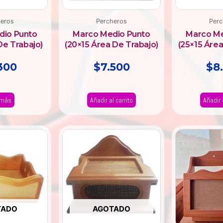
heros
Percheros
Perc
dio Punto
Marco Medio Punto
Marco Me
De Trabajo)
(20×15 Área De Trabajo)
(25×15 Área
300
$
7.500
$
8
 más
Añadir al carrito
Añadir 
TADO
AGOTADO