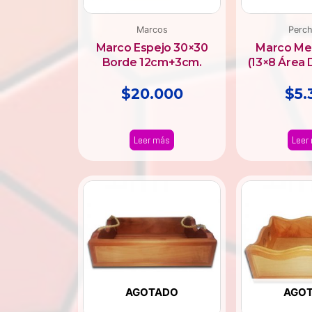
Marcos
Perc
Marco Espejo 30×30
Marco Me
Borde 12cm+3cm.
(13×8 Área 
$
20.000
$
5.
Leer más
Leer
AGOTADO
AGO