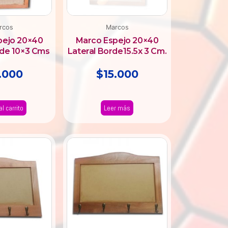
rcos
Marcos
pejo 20×40
Marco Espejo 20×40
rde 10×3 Cms
Lateral Borde15.5x 3 Cm.
.000
$
15.000
al carrito
Leer más