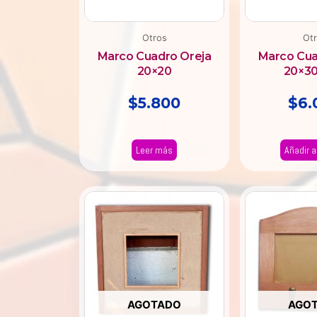
Otros
Ot
Marco Cuadro Oreja
Marco Cua
20×20
20×3
$
5.800
$
6.
Leer más
Añadir al
AGOTADO
AGO