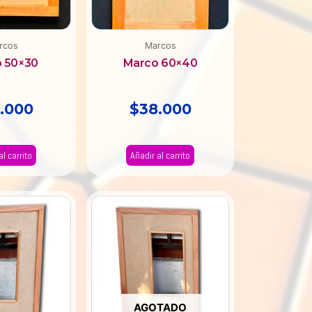
rcos
Marcos
 50×30
Marco 60×40
.000
$
38.000
al carrito
Añadir al carrito
AGOTADO