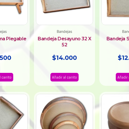
ejas
Bandejas
Ban
ma Plegable
Bandeja Desayuno 32 X
Bandeja S
52
.500
$
14.000
$
12
 carrito
Añadir al carrito
Añadir 
Rango
Este
producto
de
tiene
precios:
múltiples
desde
variantes.
$18.000