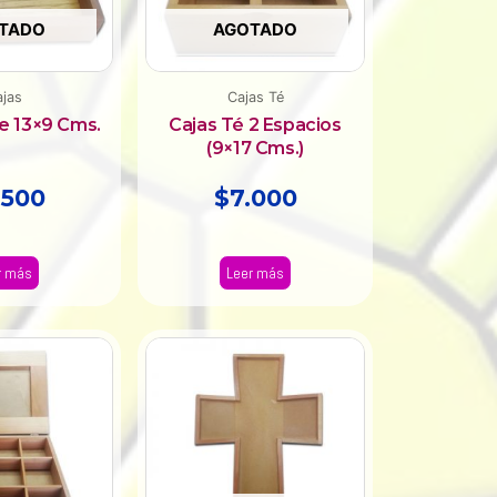
TADO
AGOTADO
jas
Cajas Té
e 13×9 Cms.
Cajas Té 2 Espacios
(9×17 Cms.)
.500
$
7.000
r más
Leer más