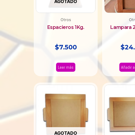
AGOTADO
Otros
Ot
Espacieros 1Kg.
Lampara 
$
7.500
$
24
Leer más
Añadir al
AGOTADO