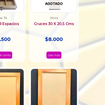
AGOTADO
as Té
Otros
9 Espacios
Cruces 30 X 20,5 Cms
.500
$
8.000
al carrito
Leer más