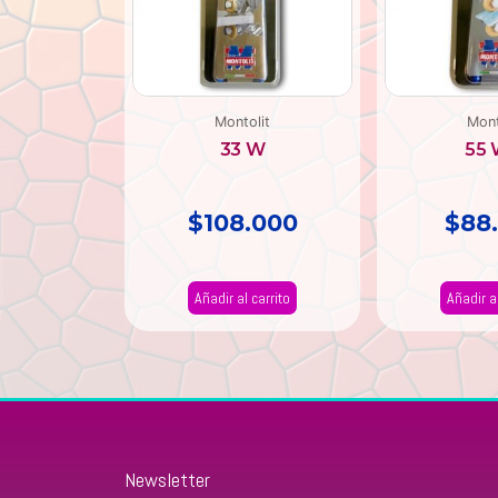
Montolit
Mont
33 W
55 
$
108.000
$
88
Añadir al carrito
Añadir al
Newsletter