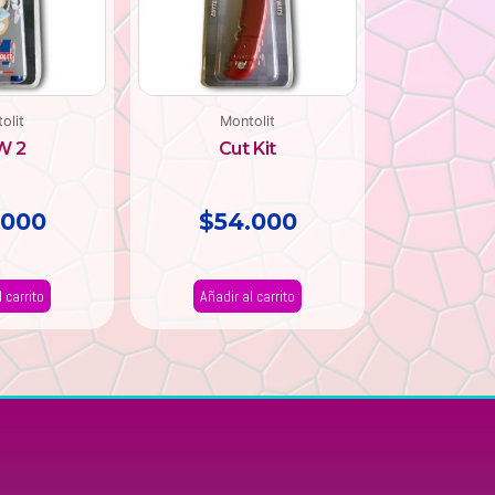
olit
Montolit
W 2
Cut Kit
.000
$
54.000
 carrito
Añadir al carrito