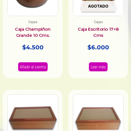
AGOTADO
Cajas
Cajas
Caja Champiñon
Caja Escritorio 17×8
Grande 10 Cms.
Cms
$
4.500
$
6.000
Añadir al carrito
Leer más