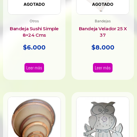
AGOTADO
AGOTADO
Otros
Bandejas
Bandeja Sushi Simple
Bandeja Velador 25 X
8×24 Cms
37
$
6.000
$
8.000
Leer más
Leer más
Rango
Este
producto
de
tiene
precios:
múltiples
desde
variantes.
$18.000
Las
hasta
opciones