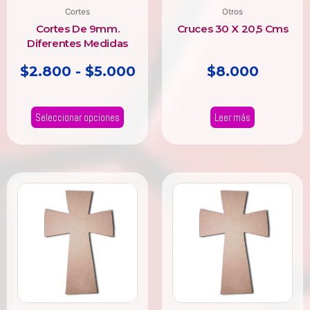
elegir
Cortes
Otros
en
Cortes De 9mm.
Cruces 30 X 20,5 Cms
la
Diferentes Medidas
página
$
2.800
-
$
5.000
$
8.000
de
producto
Seleccionar opciones
Leer más