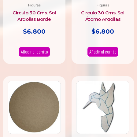
Figuras
Figuras
Circulo 30 Cms. Sol
Circulo 30 Cms. Sol
Argollas Borde
Átomo Argollas
Triangulos
$
6.800
$
6.800
Añadir al carrito
Añadir al carrito
Rango
Este
producto
de
tiene
precios:
múltiples
desde
variantes.
$3.000
Las
hasta
opciones
$24.000
se
pueden