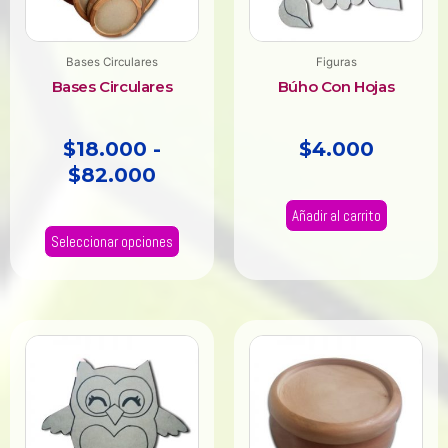
$82.000
se
pueden
elegir
Bases Circulares
Figuras
en
Bases Circulares
Búho Con Hojas
la
página
$
18.000
-
$
4.000
de
$
82.000
producto
Añadir al carrito
Seleccionar opciones