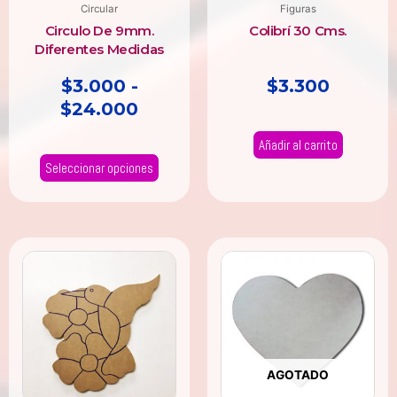
elegir
Circular
Figuras
en
Circulo De 9mm.
Colibrí 30 Cms.
la
Diferentes Medidas
página
$
3.000
-
$
3.300
de
$
24.000
producto
Añadir al carrito
Seleccionar opciones
AGOTADO