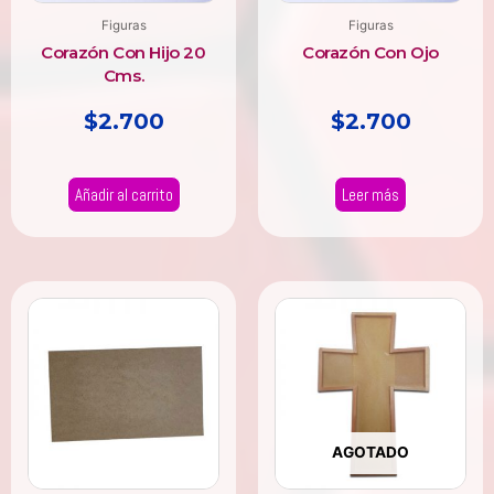
Figuras
Figuras
Corazón Con Hijo 20
Corazón Con Ojo
Cms.
$
2.700
$
2.700
Añadir al carrito
Leer más
Rango
Este
producto
de
tiene
precios:
múltiples
desde
variantes.
$2.800
Las
hasta
opciones
AGOTADO
se
$5.000
pueden