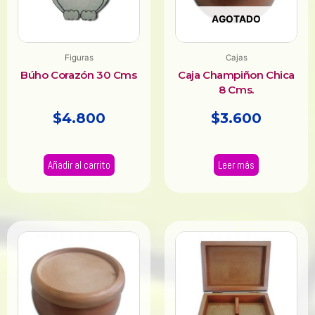
AGOTADO
Figuras
Cajas
Búho Corazón 30 Cms
Caja Champiñon Chica
8 Cms.
$
4.800
$
3.600
Añadir al carrito
Leer más