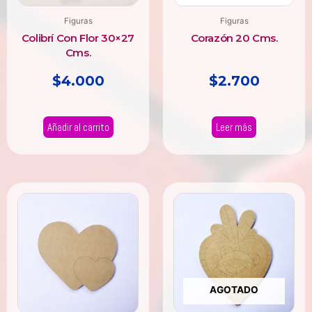
Figuras
Figuras
Colibrí Con Flor 30×27
Corazón 20 Cms.
Cms.
$
4.000
$
2.700
Añadir al carrito
Leer más
AGOTADO