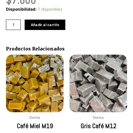
$
7.600
Café
Disponibilidad:
7 disponibles
Miel
M18
Añadir al carrito
cantidad
Productos Relacionados
Donna
Donna
Café Miel M19
Gris Café M12