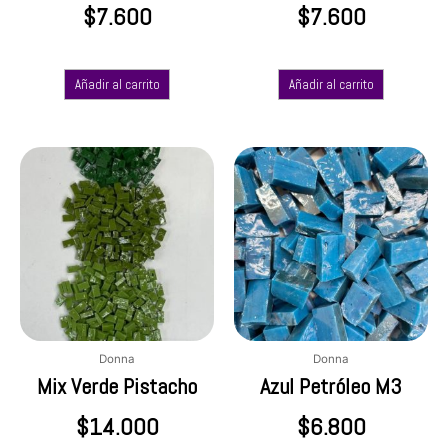
$
7.600
$
7.600
Añadir al carrito
Añadir al carrito
Donna
Donna
Mix Verde Pistacho
Azul Petróleo M3
$
14.000
$
6.800