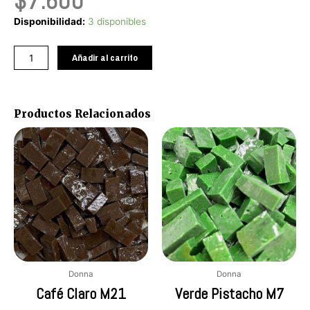
$
7.600
Gris
Disponibilidad:
3 disponibles
Café
M12
Añadir al carrito
cantidad
Productos Relacionados
Donna
Donna
Café Claro M21
Verde Pistacho M7