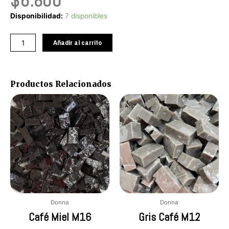
$
6.800
Azul
Disponibilidad:
7 disponibles
Petróleo
M5
Añadir al carrito
cantidad
Productos Relacionados
Donna
Donna
Café Miel M16
Gris Café M12