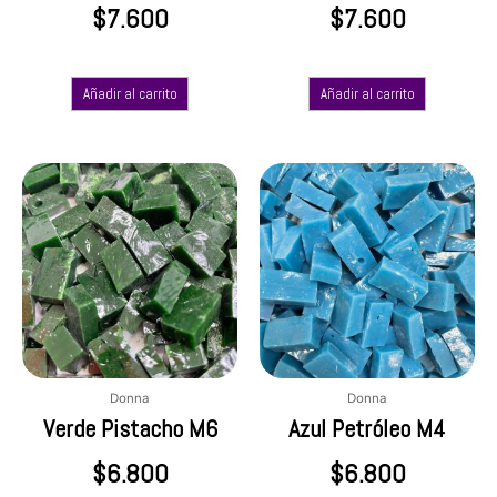
$
7.600
$
7.600
Añadir al carrito
Añadir al carrito
Donna
Donna
Verde Pistacho M6
Azul Petróleo M4
$
6.800
$
6.800