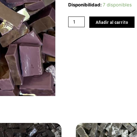
Purpura
Disponibilidad:
7 disponibles
M69
cantidad
Añadir al carrito