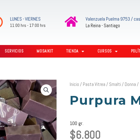
LUNES - VIERNES
Valenzuela Puelma 9753 / cas
La Reina - Santiago
11:00 hrs - 17:00 hrs
SERVICIOS
MOSAIKIT
TIENDA
CURSOS
POLÍ
Inicio
/
Pasta Vitrea
/
Smalti
/
Donna
/ 
Purpura 
100 gr.
$
6.800