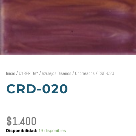
Inicio
/
CYBER DAY
/
Azulejos Diseños
/
Chorreados
/ CRD-020
CRD-020
$
1.400
CRD-
Disponibilidad:
19 disponibles