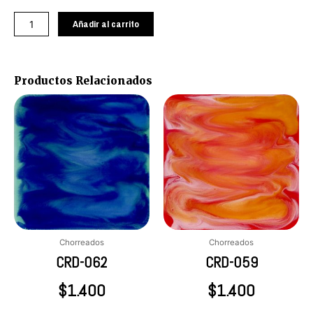
020
cantidad
Añadir al carrito
Productos Relacionados
Chorreados
Chorreados
CRD-062
CRD-059
$
1.400
$
1.400