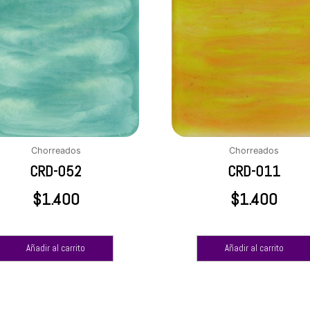
Chorreados
Chorreados
CRD-052
CRD-011
$
1.400
$
1.400
Añadir al carrito
Añadir al carrito