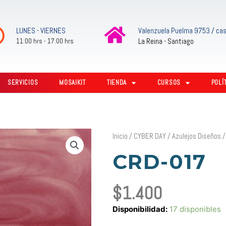
LUNES - VIERNES
Valenzuela Puelma 9753 / cas
La Reina - Santiago
11:00 hrs - 17:00 hrs
SERVICIOS
MOSAIKIT
TIENDA
CURSOS
POLÍ
Inicio
/
CYBER DAY
/
Azulejos Diseños
CRD-017
$
1.400
CRD-
Disponibilidad:
17 disponibles
017