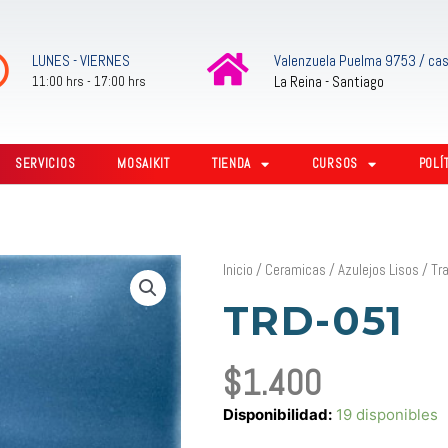
LUNES - VIERNES
Valenzuela Puelma 9753 / cas
La Reina - Santiago
11:00 hrs - 17:00 hrs
SERVICIOS
MOSAIKIT
TIENDA
CURSOS
POLÍ
Inicio
/
Ceramicas
/
Azulejos Lisos
/
Tr
TRD-051
$
1.400
TRD-
Disponibilidad:
19 disponibles
051