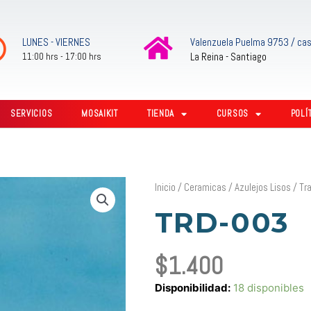
LUNES - VIERNES
Valenzuela Puelma 9753 / cas
La Reina - Santiago
11:00 hrs - 17:00 hrs
SERVICIOS
MOSAIKIT
TIENDA
CURSOS
POLÍ
Inicio
/
Ceramicas
/
Azulejos Lisos
/
Tr
TRD-003
$
1.400
TRD-
Disponibilidad:
18 disponibles
003