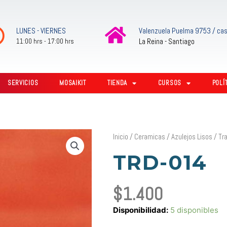
LUNES - VIERNES
Valenzuela Puelma 9753 / cas
La Reina - Santiago
11:00 hrs - 17:00 hrs
SERVICIOS
MOSAIKIT
TIENDA
CURSOS
POLÍ
Inicio
/
Ceramicas
/
Azulejos Lisos
/
Tr
TRD-014
$
1.400
TRD-
Disponibilidad:
5 disponibles
014