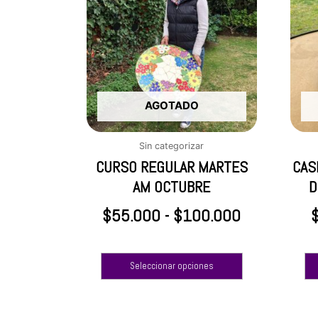
tiene
precios:
múltiples
desde
variantes.
Las
$55.000
opciones
hasta
se
$100.000
AGOTADO
pueden
elegir
en
Sin categorizar
la
CURSO REGULAR MARTES
CAS
página
AM OCTUBRE
D
de
producto
$
55.000
-
$
100.000
Seleccionar opciones