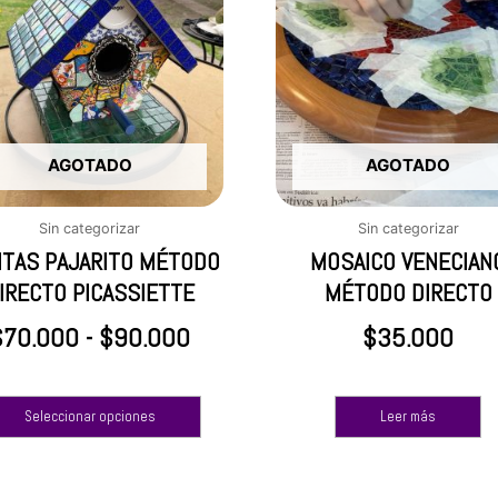
tiene
precios:
múltiples
desde
variantes.
Las
$70.000
opciones
hasta
se
$90.000
AGOTADO
AGOTADO
pueden
elegir
en
Sin categorizar
Sin categorizar
la
ITAS PAJARITO MÉTODO
MOSAICO VENECIAN
página
IRECTO PICASSIETTE
MÉTODO DIRECTO
de
producto
$
70.000
-
$
90.000
$
35.000
Seleccionar opciones
Leer más