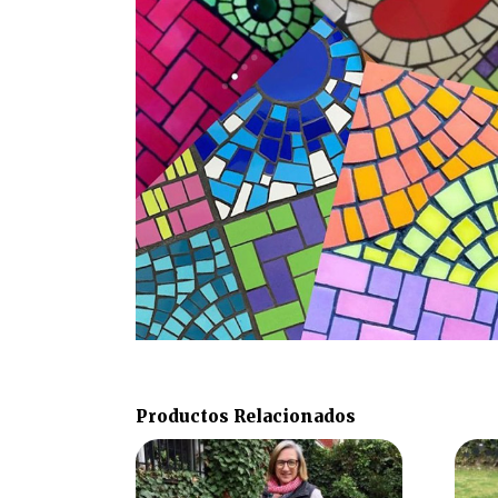
Productos Relacionados
Rango
Este
producto
de