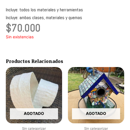
Incluye: todos los materiales y herramientas
Incluye: ambas clases, materiales y quemas
$
70.000
Sin existencias
Productos Relacionados
Ra
Este
produc
de
tiene
pr
múltipl
variant
de
Las
$7
opcion
AGOTADO
AGOTADO
ha
se
pueden
$9
elegir
Sin categorizar
Sin categorizar