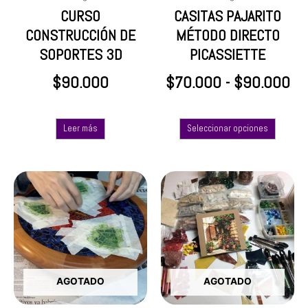
en
CURSO
CASITAS PAJARITO
la
CONSTRUCCIÓN DE
MÉTODO DIRECTO
página
SOPORTES 3D
PICASSIETTE
de
produc
$
90.000
$
70.000
-
$
90.000
Leer más
Seleccionar opciones
AGOTADO
AGOTADO