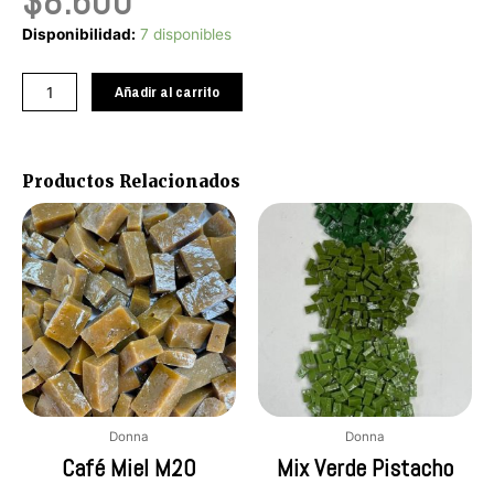
$
8.600
Damascos
Disponibilidad:
7 disponibles
M83
cantidad
Añadir al carrito
Productos Relacionados
Donna
Donna
Café Miel M20
Mix Verde Pistacho