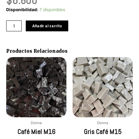
$
6.800
Celestes
Disponibilidad:
7 disponibles
M41
cantidad
Añadir al carrito
Productos Relacionados
Donna
Donna
Café Miel M16
Gris Café M15