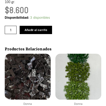
100 gr.
$
8.600
Amarillo
Disponibilidad:
3 disponibles
Carmin
M78
Añadir al carrito
cantidad
Productos Relacionados
Donna
Donna