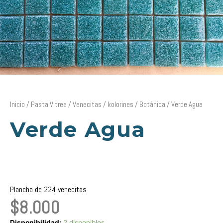
Inicio
/
Pasta Vitrea
/
Venecitas
/
kolorines
/
Botánica
/ Verde Agua
Verde Agua
Plancha de 224 venecitas
$
8.000
Verde
Disponibilidad:
2 disponibles