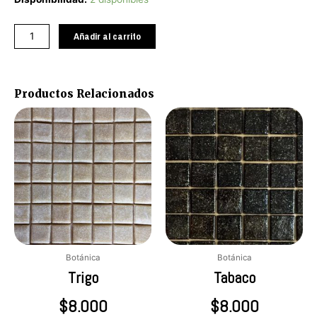
Agua
cantidad
Añadir al carrito
Productos Relacionados
Botánica
Botánica
Trigo
Tabaco
$
8.000
$
8.000