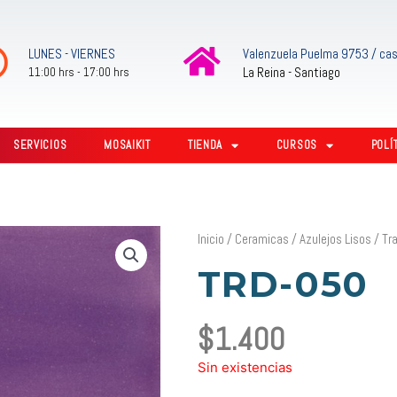
LUNES - VIERNES
Valenzuela Puelma 9753 / cas
La Reina - Santiago
11:00 hrs - 17:00 hrs
SERVICIOS
MOSAIKIT
TIENDA
CURSOS
POLÍ
Inicio
/
Ceramicas
/
Azulejos Lisos
/
Tr
TRD-050
$
1.400
Sin existencias