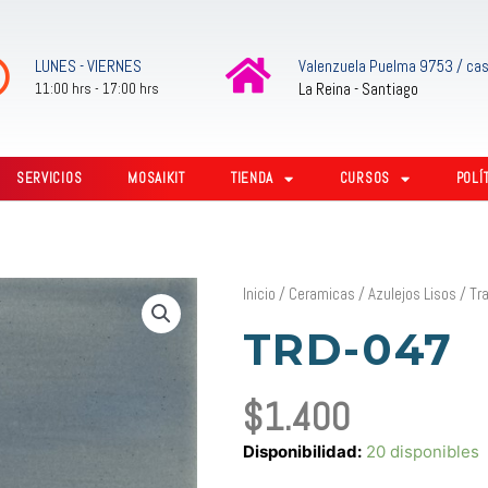
LUNES - VIERNES
Valenzuela Puelma 9753 / cas
La Reina - Santiago
11:00 hrs - 17:00 hrs
SERVICIOS
MOSAIKIT
TIENDA
CURSOS
POLÍ
Inicio
/
Ceramicas
/
Azulejos Lisos
/
Tr
TRD-047
$
1.400
TRD-
Disponibilidad:
20 disponibles
047