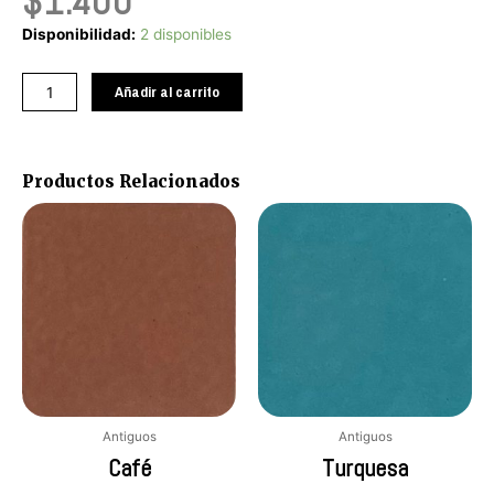
$
1.400
Rosado
Disponibilidad:
2 disponibles
cantidad
Añadir al carrito
Productos Relacionados
Antiguos
Antiguos
Café
Turquesa