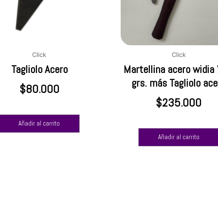
Click
Click
Tagliolo Acero
Martellina acero widia
grs. más Tagliolo ace
$
80.000
$
235.000
Añadir al carrito
Añadir al carrito