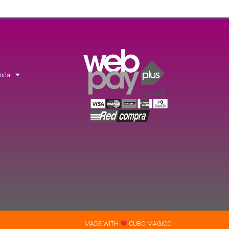
enda
MADE WITH
CUBO MAGICO