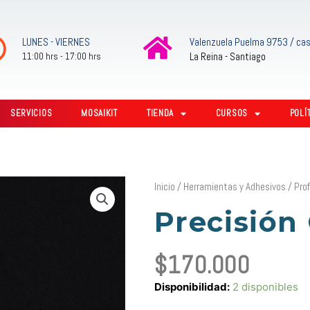
LUNES - VIERNES
Valenzuela Puelma 9753 / cas
La Reina - Santiago
11:00 hrs - 17:00 hrs
SERVICIOS
MOSAIKIT
TIENDA
CURSOS
POLÍ
Inicio
/
Herramientas y Adhesivos
/
Pro
Precisión
$
170.000
Precisión
Disponibilidad:
2 disponibles
Compuesta