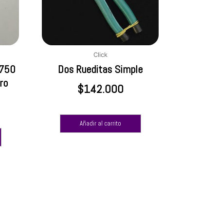
Click
 750
Dos Rueditas Simple
ro
$
142.000
Añadir al carrito