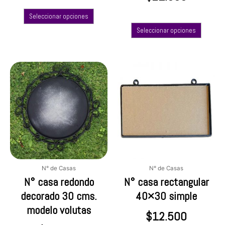
Seleccionar opciones
Seleccionar opciones
Este
producto
tiene
múltiples
variantes.
Las
opciones
se
pueden
elegir
N° de Casas
N° de Casas
en
N° casa redondo
N° casa rectangular
la
decorado 30 cms.
40×30 simple
página
modelo volutas
de
$
12.500
producto