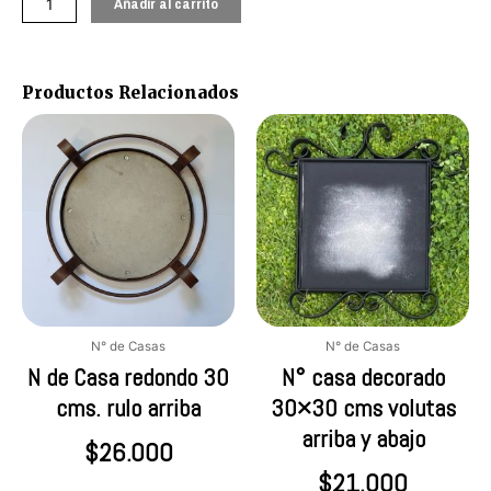
Añadir al carrito
volutas
arriba
cantidad
Productos Relacionados
Este
Este
producto
produc
tiene
tiene
múltiples
múltipl
variantes.
variant
Las
Las
opciones
opcion
se
se
pueden
pueden
elegir
elegir
N° de Casas
N° de Casas
en
en
N de Casa redondo 30
N° casa decorado
la
la
cms. rulo arriba
30×30 cms volutas
página
página
arriba y abajo
de
de
$
26.000
producto
produc
$
21.000