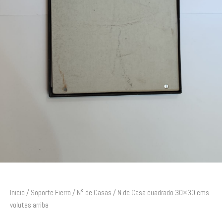
Inicio
/
Soporte Fierro
/
N° de Casas
/ N de Casa cuadrado 30×30 cms.
volutas arriba