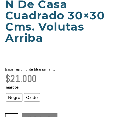
N De Casa
Cuadrado 30×30
Cms. Volutas
Arriba
Base fierro, fondo fibro cemento
$
21.000
N
marcos
de
Negro
Oxido
Casa
cuadrado
30x30
cms.