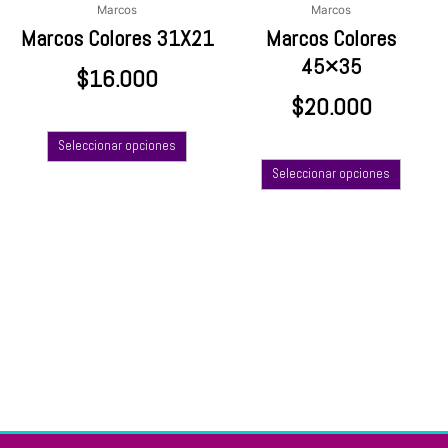
elegir
elegir
Marcos
Marcos
en
en
Marcos Colores 31X21
Marcos Colores
la
la
45×35
$
16.000
página
página
de
de
$
20.000
producto
produc
Seleccionar opciones
Seleccionar opciones