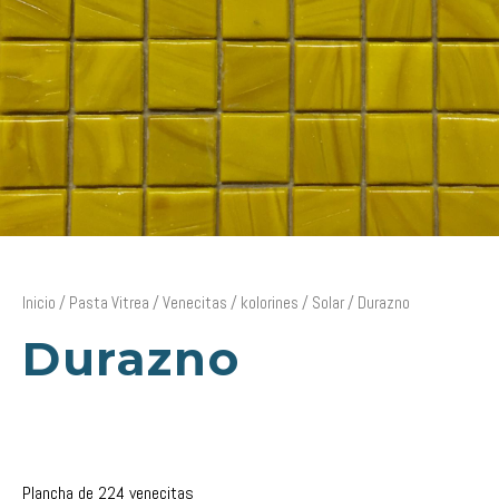
Inicio
/
Pasta Vitrea
/
Venecitas
/
kolorines
/
Solar
/ Durazno
Durazno
Plancha de 224 venecitas