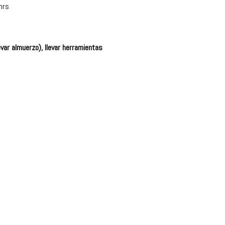
hrs
evar almuerzo), llevar herramientas