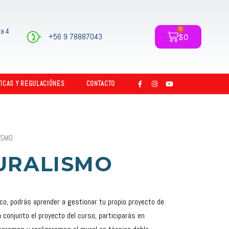
0
a 4
Carrito
+56 9 78887043
$
0
F
I
Y
TICAS Y REGULACIÓNES
CONTACTO
a
n
o
c
s
u
e
t
t
b
a
u
o
g
b
o
r
e
k
a
-
m
ISMO
f
URALISMO
co, podrás aprender a gestionar tu propio proyecto de
 conjunto el proyecto del curso, participarás en