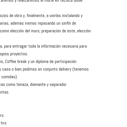
aremos y realizaremos el mural en técnica doble
ozos de obra y, finalmente, a unirlas instalando y
arias, ademas iremos repasando un sinfín de
como elección del muro, preparación de este, elección
a, para entregar toda la información necesaria para
ropios proyectos.
les, Coffee break y un diploma de participación.
 casa o bien pedimos en conjunto delivery (tenemos
s comidas).
cas como tenaza, diamante y separador.
entas.
rs
 hrs