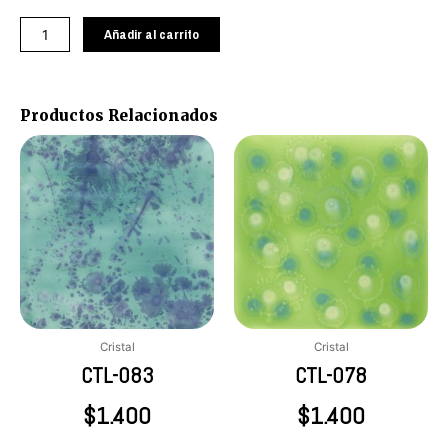
085
cantidad
Añadir al carrito
Productos Relacionados
Cristal
Cristal
CTL-083
CTL-078
$
1.400
$
1.400