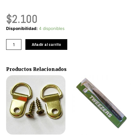
$
2.100
Cinta
Disponibilidad:
4 disponibles
de
Enmascarar
Añadir al carrito
40x42
mm.
cantidad
Productos Relacionados