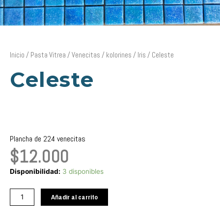
Inicio
/
Pasta Vitrea
/
Venecitas
/
kolorines
/
Iris
/ Celeste
Celeste
Plancha de 224 venecitas
$
12.000
Celeste
Disponibilidad:
3 disponibles
cantidad
Añadir al carrito