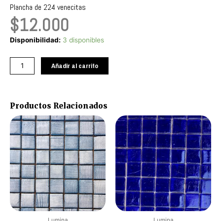
Plancha de 224 venecitas
$
12.000
Bacalar
Disponibilidad:
3 disponibles
cantidad
Añadir al carrito
Productos Relacionados
Lumina
Lumina