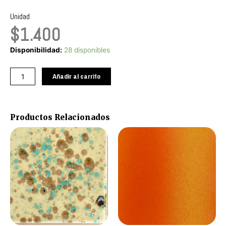
Unidad
$
1.400
Azulino
Disponibilidad:
28 disponibles
mancha
azul
Añadir al carrito
y
turquesa
cantidad
Productos Relacionados