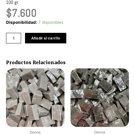
100 gr.
$
7.600
Amarillo
Disponibilidad:
7 disponibles
Pastel
M30
Añadir al carrito
cantidad
Productos Relacionados
Donna
Donna